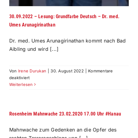
30.09.2022 – Lesung: Grundfarbe Deutsch – Dr. med.
Umes Arunagirinathan
Dr. med. Umes Arunagirinathan kommt nach Bad
Aibling und wird [...]
Von
Irene Durukan
|
30. August 2022
|
Kommentare
für
deaktiviert
30.09.2022
Weiterlesen
–
Lesung:
Grundfarbe
Deutsch
Rosenheim Mahnwache 23.02.2020 17.00 Uhr #Hanau
–
Dr.
Mahnwache zum Gedenken an die Opfer des
med.