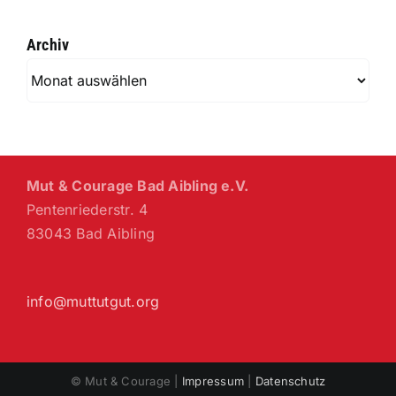
Archiv
Archiv
Mut & Courage Bad Aibling e.V.
Pentenriederstr. 4
83043 Bad Aibling
info@muttutgut.org
© Mut & Courage |
Impressum
|
Datenschutz