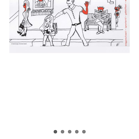
Courage
Bad
Aibling
e.V.
und
10
Jahre
Bundesnetzwerk
Zivilcourage