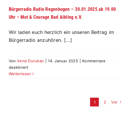
Bürgerradio Radio Regenbogen – 30.01.2025 ab 19.00
Uhr – Mut & Courage Bad Aibling e.V.
Wir laden euch herzlich ein unseren Beitrag im
Bürgerradio anzuhören. [...]
Von
Irene Durukan
|
14. Januar 2025
|
Kommentare
für
deaktiviert
Bürgerradio
Weiterlesen
Radio
Regenbogen
–
30.01.2025
1
2
Vor
ab
19.00
Uhr
–