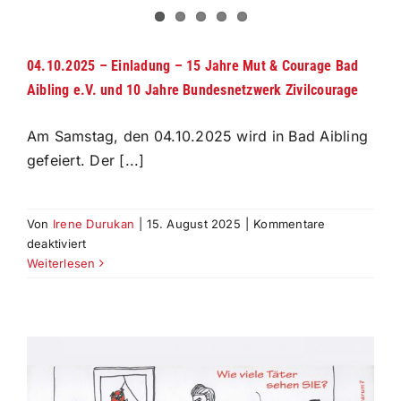
04.10.2025 – Einladung – 15 Jahre Mut & Courage Bad
Aibling e.V. und 10 Jahre Bundesnetzwerk Zivilcourage
Am Samstag, den 04.10.2025 wird in Bad Aibling
gefeiert. Der [...]
Von
Irene Durukan
|
15. August 2025
|
Kommentare
für
deaktiviert
04.10.2025
Weiterlesen
–
Einladung
–
15
Jahre
Mut
&