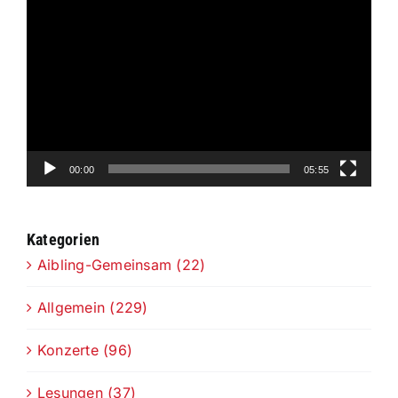
Video-
Player
00:00
05:55
Kategorien
Aibling-Gemeinsam (22)
Allgemein (229)
Konzerte (96)
Lesungen (37)