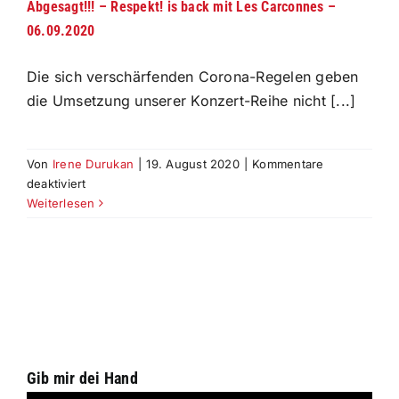
Abgesagt!!! – Respekt! is back mit Les Carconnes –
06.09.2020
Die sich verschärfenden Corona-Regelen geben
die Umsetzung unserer Konzert-Reihe nicht [...]
Von
Irene Durukan
|
19. August 2020
|
Kommentare
für
deaktiviert
Abgesagt!!!
Weiterlesen
–
Respekt!
is
back
mit
Les
Carconnes
–
Gib mir dei Hand
06.09.2020