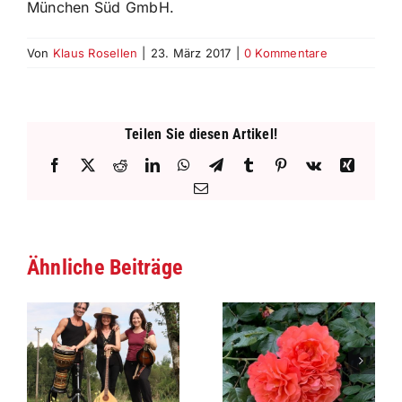
München Süd GmbH.
Von
Klaus Rosellen
|
23. März 2017
|
0 Kommentare
Teilen Sie diesen Artikel!
Facebook
X
Reddit
LinkedIn
WhatsApp
Telegram
Tumblr
Pinterest
Vk
Xing
E-
Mail
Ähnliche Beiträge
08.08.2026 –
13.07.26 – Biene &
ne
Aibling Gemeinsam
Friends Konzert mit
– Jeder ist
Günther Skitschak
herzlichst
und Raphael