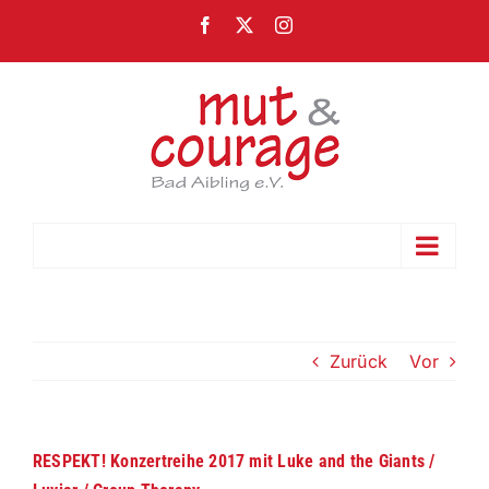
Zum
Facebook
X
Instagram
Inhalt
springen
Gehe zu ...
Zurück
Vor
RESPEKT! Konzertreihe 2017 mit Luke and the Giants /