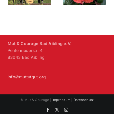
Willkommen
Lichius
Mut & Courage Bad Aibling e.V.
Pentenriederstr. 4
83043 Bad Aibling
info@muttutgut.org
© Mut & Courage |
Impressum
|
Datenschutz
Facebook
X
Instagram