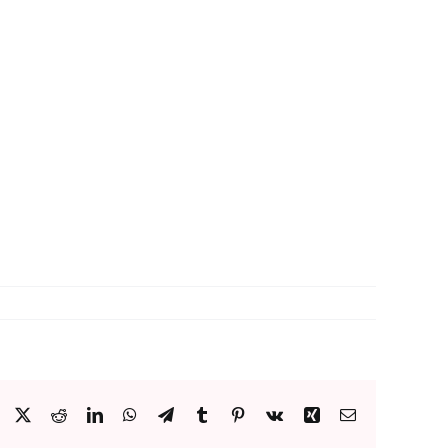
Facebook
X
Reddit
LinkedIn
WhatsApp
Telegram
Tumblr
Pinterest
Vk
Xing
E-
Mail