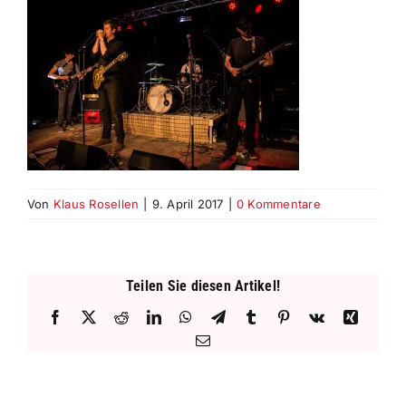
Von
Klaus Rosellen
|
9. April 2017
|
0 Kommentare
Teilen Sie diesen Artikel!
Facebook
X
Reddit
LinkedIn
WhatsApp
Telegram
Tumblr
Pinterest
Vk
Xing
E-
Mail