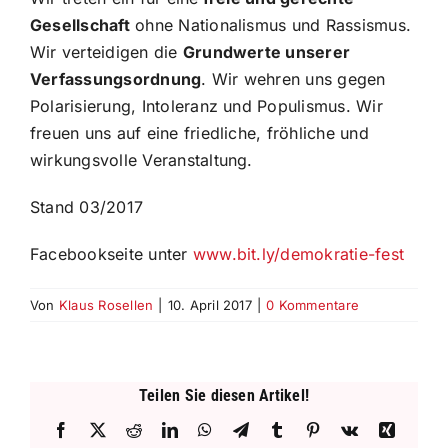
Gesellschaft
ohne Nationalismus und Rassismus.
Wir verteidigen die
Grundwerte unserer
Verfassungsordnung
. Wir wehren uns gegen
Polarisierung, Intoleranz und Populismus. Wir
freuen uns auf eine friedliche, fröhliche und
wirkungsvolle Veranstaltung.
Stand 03/2017
Facebookseite unter
www.bit.ly/demokratie-fest
Von
Klaus Rosellen
|
10. April 2017
|
0 Kommentare
Teilen Sie diesen Artikel!
Facebook
X
Reddit
LinkedIn
WhatsApp
Telegram
Tumblr
Pinterest
Vk
Xing