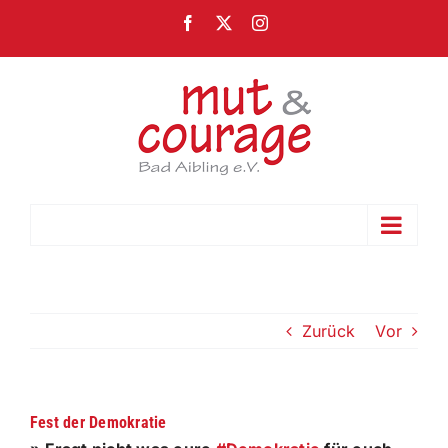
Zum
Facebook
X
Instagram
Inhalt
springen
Gehe zu ...
Zurück
Vor
Fest der Demokratie