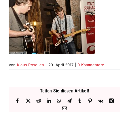
Von
Klaus Rosellen
|
29. April 2017
|
0 Kommentare
Teilen Sie diesen Artikel!
Facebook
X
Reddit
LinkedIn
WhatsApp
Telegram
Tumblr
Pinterest
Vk
Xing
E-
Mail