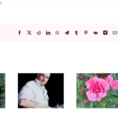
für
t
08.06.2023
–
BIENE
&
Friends
Facebook
X
Reddit
LinkedIn
WhatsApp
Telegram
Tumblr
Pinterest
Vk
Xing
Biene &
11.07.26 – Aibling
10.08.2026 –
ert mit
Gemeinsam – Jeder
& Friends
tschak
ist herzlichst
Windfo
Lichius
Willkommen