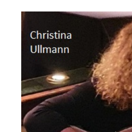
Zeige
grösseres
Bild