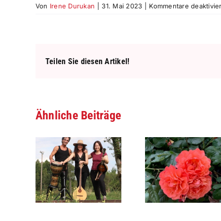
Von
Irene Durukan
|
31. Mai 2023
|
Kommentare deaktivier
Teilen Sie diesen Artikel!
Ähnliche Beiträge
08.08.2026 –
13.07.26 – 
– Biene
Aibling Gemeinsam
Friends Konz
s mit
– Jeder ist
Günther Ski
ox
herzlichst
und Raphael 
Willkommen