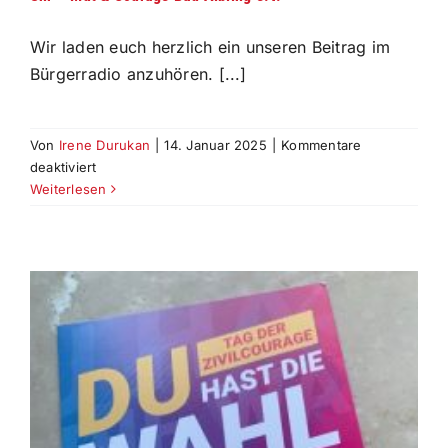
Wir laden euch herzlich ein unseren Beitrag im
Bürgerradio anzuhören. [...]
Von
Irene Durukan
|
14. Januar 2025
|
Kommentare
für
deaktiviert
Bürgerradio
Weiterlesen
Radio
Regenbogen
–
30.01.2025
ab
19.00
Uhr
–
Mut
&
Courage