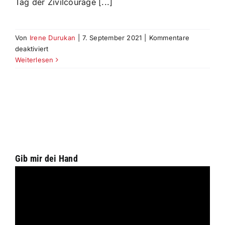
Tag der Zivilcourage [...]
Von
Irene Durukan
|
7. September 2021
|
Kommentare
für
deaktiviert
Tag
Weiterlesen
der
Zivilcourage
–
Infostand
19.09.2021
Gib mir dei Hand
Video-
Player