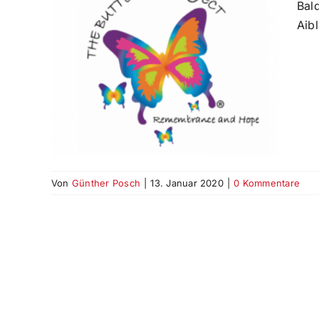
Bal
Aibl
T
Von
Günther Posch
|
13. Januar 2020
|
0 Kommentare