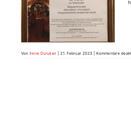
htt
02.23 –
ungen
Von
Irene Durukan
|
21. Februar 2023
|
Kommentare deakti