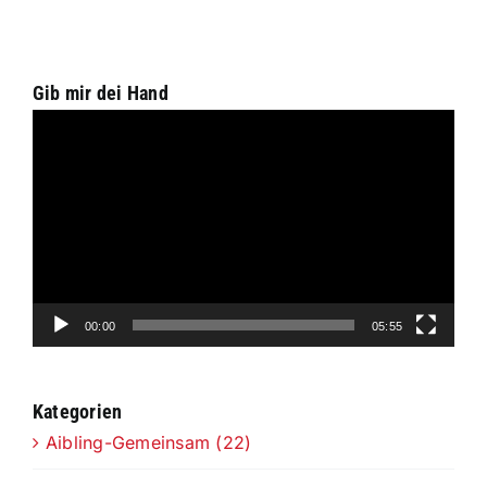
Vortrag
mit
Otto
Gib mir dei Hand
Brenner
Video-
Player
00:00
05:55
Kategorien
Aibling-Gemeinsam (22)