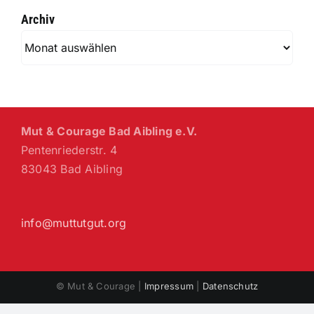
Archiv
Archiv
Mut & Courage Bad Aibling e.V.
Pentenriederstr. 4
83043 Bad Aibling
info@muttutgut.org
© Mut & Courage |
Impressum
|
Datenschutz
Facebook
X
Instagram