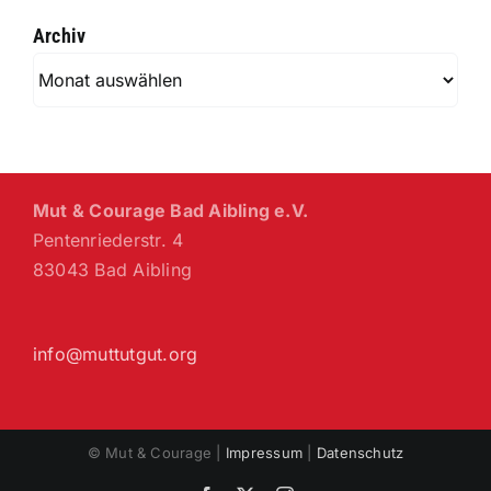
Archiv
Archiv
Mut & Courage Bad Aibling e.V.
Pentenriederstr. 4
83043 Bad Aibling
info@muttutgut.org
© Mut & Courage |
Impressum
|
Datenschutz