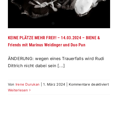
KEINE PLÄTZE MEHR FREI!! – 14.03.2024 – BIENE &
Friends mit Marinus Weidinger und Duo Pan
ÄNDERUNG: wegen eines Trauerfalls wird Rudi
Dittrich nicht dabei sein [...]
für
Von
Irene Durukan
|
1. März 2024
|
Kommentare deaktiviert
KEIN
Weiterlesen
PLÄT
MEH
FREI!
–