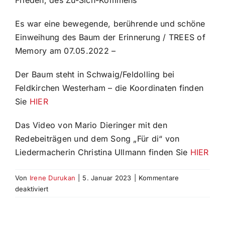
Es war eine bewegende, berührende und schöne
Einweihung des Baum der Erinnerung / TREES of
Memory am 07.05.2022 –
Der Baum steht in Schwaig/Feldolling bei
Feldkirchen Westerham – die Koordinaten finden
Sie
HIER
Das Video von Mario Dieringer mit den
Redebeiträgen und dem Song „Für di“ von
Liedermacherin Christina Ullmann finden Sie
HIER
Von
Irene Durukan
|
5. Januar 2023
|
Kommentare
für
deaktiviert
Einweihung
Baum
der