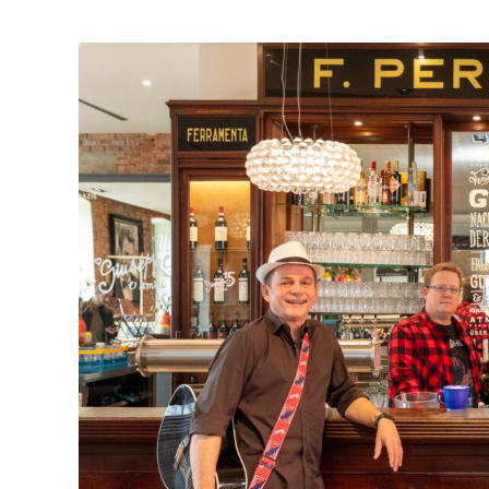
Zeige
grösseres
Bild