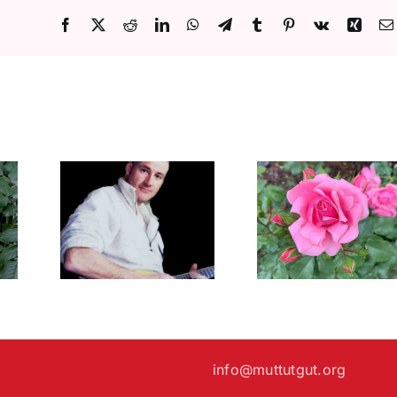
&
Friends
Facebook
X
Reddit
LinkedIn
WhatsApp
Telegram
Tumblr
Pinterest
Vk
Xing
mit
Blue
Cafe
Biene &
11.07.26 – Aibling
10.08.2026 –
ert mit
Gemeinsam – Jeder
& Friends
tschak
ist herzlichst
Windfo
Lichius
Willkommen
info@muttutgut.org