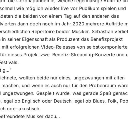
kam die Coronapandemie, welche regelmäßige Auftritte u
schnell wie möglich wieder live vor Publikum spielen und
ndeten die beiden von einem Tag auf den anderen das
vierten dann doch noch im Jahr 2020 mehrere Auftritte m
schiedlichen Repertoire beider Musiker. Sebastian verlie
in seiner Eigenschaft als Produzent das Benefizprojekt
mit erfolgreichen Video-Releases von selbstkomponierte
für dieses Projekt zwei Benefiz-Streaming-Konzerte und e
estivals.
ätig…“
chnete, wollten beide nur eines, ungezwungen mit alten
k machen, und wenn es auch nur für den Probenraum wäre
und ungezwungen. Gespielt wurde, was gerade Spaß gemac
 egal ob Englisch oder Deutsch, egal ob Blues, Folk, Pop
sch oder akustisch.
 befreundete Musiker dazu…