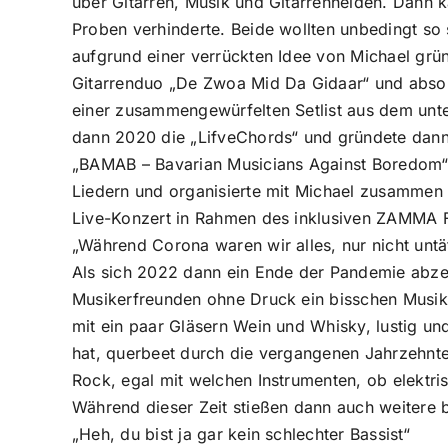
über Gitarren, Musik und Gitarrenhelden. Dann 
Proben verhinderte. Beide wollten unbedingt so 
aufgrund einer verrückten Idee von Michael grü
Gitarrenduo „De Zwoa Mid Da Gidaar“ und absol
einer zusammengewürfelten Setlist aus dem unter
dann 2020 die „LifveChords“ und gründete dann 
„BAMAB – Bavarian Musicians Against Boredom“ 
Liedern und organisierte mit Michael zusammen 
Live-Konzert in Rahmen des inklusiven ZAMMA F
„Während Corona waren wir alles, nur nicht unt
Als sich 2022 dann ein Ende der Pandemie abzei
Musikerfreunden ohne Druck ein bisschen Musi
mit ein paar Gläsern Wein und Whisky, lustig 
hat, querbeet durch die vergangenen Jahrzehnte,
Rock, egal mit welchen Instrumenten, ob elektri
Während dieser Zeit stießen dann auch weitere
„Heh, du bist ja gar kein schlechter Bassist“