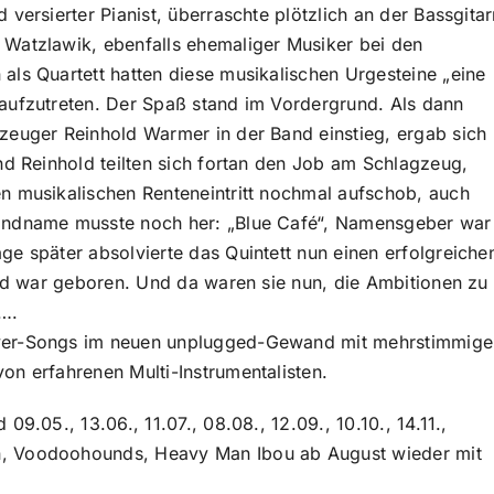
versierter Pianist, überraschte plötzlich an der Bassgitar
Watzlawik, ebenfalls ehemaliger Musiker bei den
als Quartett hatten diese musikalischen Urgesteine „eine
aufzutreten. Der Spaß stand im Vordergrund. Als dann
zeuger Reinhold Warmer in der Band einstieg, ergab sich
nd Reinhold teilten sich fortan den Job am Schlagzeug,
n musikalischen Renteneintritt nochmal aufschob, auch
Bandname musste noch her: „Blue Café“, Namensgeber war
e später absolvierte das Quintett nun einen erfolgreiche
und war geboren. Und da waren sie nun, die Ambitionen zu
n….
over-Songs im neuen unplugged-Gewand mit mehrstimmig
on erfahrenen Multi-Instrumentalisten.
9.05., 13.06., 11.07., 08.08., 12.09., 10.10., 14.11.,
n, Voodoohounds, Heavy Man Ibou ab August wieder mit