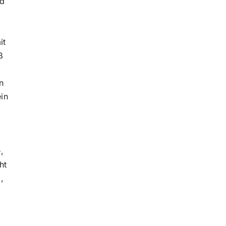
nd
it
ß
n
in
,
ht
,