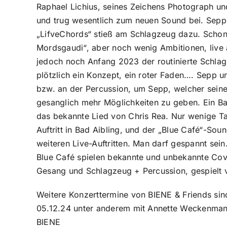
Raphael Lichius, seines Zeichens Photograph und 
und trug wesentlich zum neuen Sound bei. Sepp 
„LifveChords“ stieß am Schlagzeug dazu. Schon 
Mordsgaudi“, aber noch wenig Ambitionen, live 
jedoch noch Anfang 2023 der routinierte Schlag
plötzlich ein Konzept, ein roter Faden…. Sepp u
bzw. an der Percussion, um Sepp, welcher seine
gesanglich mehr Möglichkeiten zu geben. Ein 
das bekannte Lied von Chris Rea. Nur wenige Tag
Auftritt in Bad Aibling, und der „Blue Café“-So
weiteren Live-Auftritten. Man darf gespannt sei
Blue Café spielen bekannte und unbekannte C
Gesang und Schlagzeug + Percussion, gespielt v
Weitere Konzerttermine von BIENE & Friends sind 0
05.12.24 unter anderem mit Annette Weckenma
BIENE