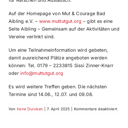
für Ratschen und Austausch.
Auf der Homepage von Mut & Courage Bad
Aibling e.V. –
www.muttutgut.org
– gibt es eine
Seite Aibling – Gemeinsam auf der Aktivitäten und
Vereine verlinkt sind.
Um eine Teilnahmeinformation wird gebeten,
damit ausreichend Plätze angeboten werden
können: Tel. 0179 – 2233815 Sissi Zinner-Knarr
oder
info@muttutgut.org
Es wird weitere Treffen geben. Die nächsten
Termine sind 14.06., 12.07. und 09.08.
für
Von
Irene Durukan
|
7. April 2025
|
Kommentare deaktiviert
10.05
–
Aiblin