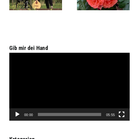
herzlichst
und Raphael
Willkommen
Lichius
Gib mir dei Hand
Video-
Player
00:00
05:55