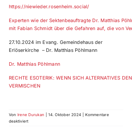
https:
/
/
niewieder
.
r
o
senheim.
so
c
ia
l
/
Experten wie der Sektenbeauftragte Dr. Matthias Pöhl
mit Fabian Schmidt über die Gefahren auf, die von 
27.10.2024 im Evang. Gemeindehaus der
Erlöserkirche – Dr. Matthias Pöhlmann
Dr. Matthias Pöhlmann
RECHTE ESOTERIK: WENN SICH ALTERNATIVES DE
VERMISCHEN
Von
Irene Durukan
|
14. Oktober 2024
|
Kommentare
für
deaktiviert
03.11.2024