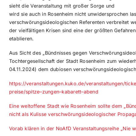
sieht die Veranstaltung mit großer Sorge und
wird sie auch in Rosenheim nicht unwidersprochen la
verschwörungsideologischen Referenten verbreitet w
der vielfältigen Krisen sind eine der größten Gefahre
etablieren.
Aus Sicht des „Bündnisses gegen Verschwörungsideolo
Tochtergesellschaft der Stadt Rosenheim zum wieder
04.11.2024) dem dubiosen verschwörungsideologische
h
t
t
p
s
:
/
/
v
e
r
a
n
s
t
a
l
t
u
n
g
e
n
.
ku
k
o
.
d
e
/
v
e
r
a
n
s
t
a
l
t
u
n
g
e
n
/
t
i
c
k
p
r
e
i
s
e
/
s
p
i
t
z
e
–
z
u
n
g
e
n
–
k
a
b
a
r
e
t
t
–
a
b
e
n
d
Eine weltoffene Stadt wie Rosenheim sollte dem „Bü
nicht als Kulisse verschwörungsideologischer Propag
Vorab klären in der NoAfD Veranstaltungsreihe „Nie wie