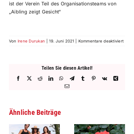
ist der Verein Teil des Organisationsteams von
„Aibling zeigt Gesicht“
für
Von
Irene Durukan
|
19. Juni 2021
|
Kommentare deaktiviert
25.06
–
Mut
ist
Teilen Sie diesen Artikel!
anste
Facebook
X
Reddit
LinkedIn
WhatsApp
Telegram
Tumblr
Pinterest
Vk
Xing
–
E-
Zivil
Mail
–
im
Alltag
Ähnliche Beiträge
mutig
hande